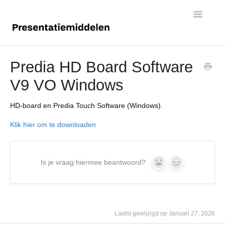
Toggle
Navigatio
Digiborden
Predia HD Board Software
V9 VO Windows
Touchscreens
HD-board en Predia Touch Software (Windows).
Klik hier om te downloaden
Is je vraag hiermee beantwoord?
Yes
No
Laatst gewijzigd op Januari 27, 2026