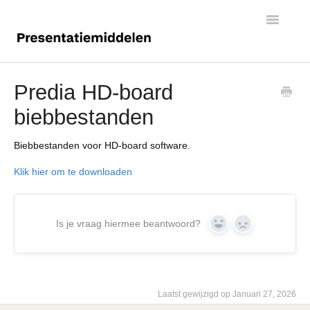
Toggle
Navigatio
Digiborden
Predia HD-board
biebbestanden
Touchscreens
Biebbestanden voor HD-board software.
Klik hier om te downloaden
Is je vraag hiermee beantwoord?
Yes
No
Laatst gewijzigd op Januari 27, 2026