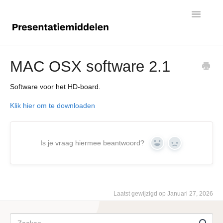
Toggle
Navigatio
Digiborden
MAC OSX software 2.1
Touchscreens
Software voor het HD-board.
Klik hier om te downloaden
Is je vraag hiermee beantwoord?
Yes
No
Laatst gewijzigd op Januari 27, 2026