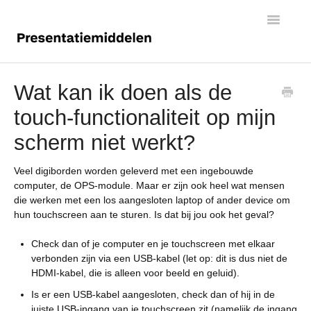
Toggle
Navigatio
Digiborden
Wat kan ik doen als de
touch-functionaliteit op mijn
Touchscreens
scherm niet werkt?
Veel digiborden worden geleverd met een ingebouwde
computer, de OPS-module. Maar er zijn ook heel wat mensen
die werken met een los aangesloten laptop of ander device om
hun touchscreen aan te sturen. Is dat bij jou ook het geval?
Check dan of je computer en je touchscreen met elkaar
verbonden zijn via een USB-kabel (let op: dit is dus niet de
HDMI-kabel, die is alleen voor beeld en geluid).
Is er een USB-kabel aangesloten, check dan of hij in de
juiste USB-ingang van je touchscreen zit (namelijk de ingang