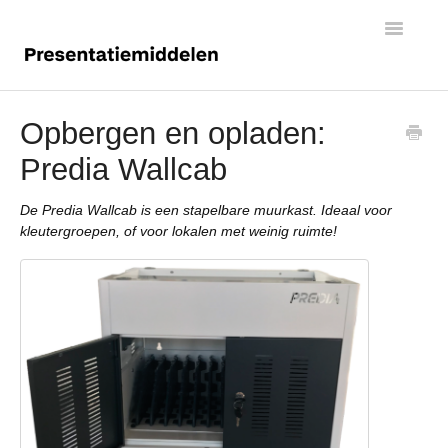
Toggle
Navigatio
Digiborden
Opbergen en opladen:
Predia Wallcab
Touchscreens
De Predia Wallcab is een stapelbare muurkast. Ideaal voor
kleutergroepen, of voor lokalen met weinig ruimte!